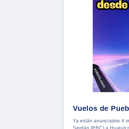
Vuelos de Pueb
Ya están anunciados 4 vu
Serdán (PBC) a Huatulco