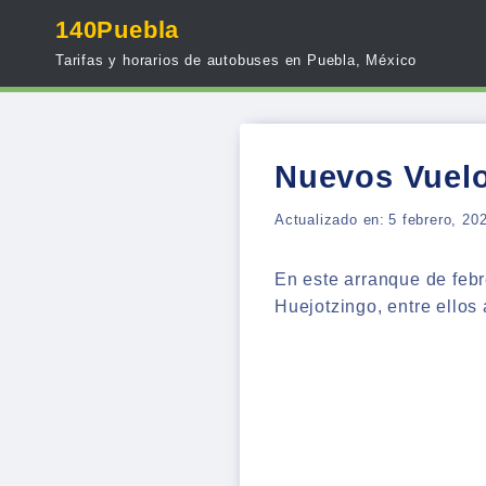
Skip
140Puebla
to
Tarifas y horarios de autobuses en Puebla, México
content
Nuevos Vuelo
Actualizado en:
5 febrero, 20
En este arranque de feb
Huejotzingo, entre ellos