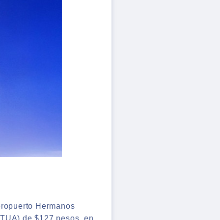
Aeropuerto Hermanos
s TUA) de $127 pesos, en