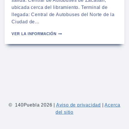
salida: Central de Autobuses de Zacatlán,
ubicada cerca del libramiento. Terminal de
llegada: Central de Autobuses del Norte de la
Ciudad de…
AUTOBUSES
VER LA INFORMACIÓN
DE
ZACATLÁN
A
MÉXICO
CENTRAL
DEL
NORTE
|
2026
© 140Puebla 2026 |
Aviso de privacidad
|
Acerca
del sitio