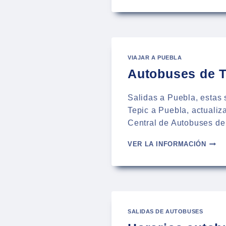
AUTO
DE
MAZA
A
PUEB
VIAJAR A PUEBLA
–
2024
Autobuses de T
Salidas a Puebla, estas 
Tepic a Puebla, actualiz
Central de Autobuses de
AUTO
VER LA INFORMACIÓN
DE
TEPI
A
PUEB
–
HORA
SALIDAS DE AUTOBUSES
EN
EL