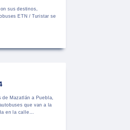
con sus destinos,
tobuses ETN / Turistar se
4
es de Mazatlán a Puebla,
 autobuses que van a la
da en la calle…