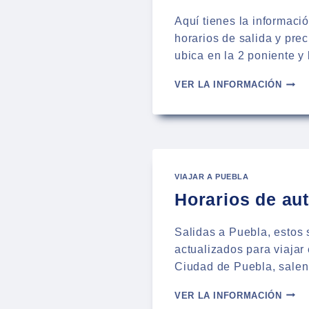
PREC
Aquí tienes la informaci
horarios de salida y pre
ubica en la 2 poniente y
TERM
VER LA INFORMACIÓN
DE
AUTO
ETN
/
TURI
EN
VIAJAR A PUEBLA
PUEB
Horarios de au
Salidas a Puebla, estos 
actualizados para viajar
Ciudad de Puebla, salen
HORA
VER LA INFORMACIÓN
DE