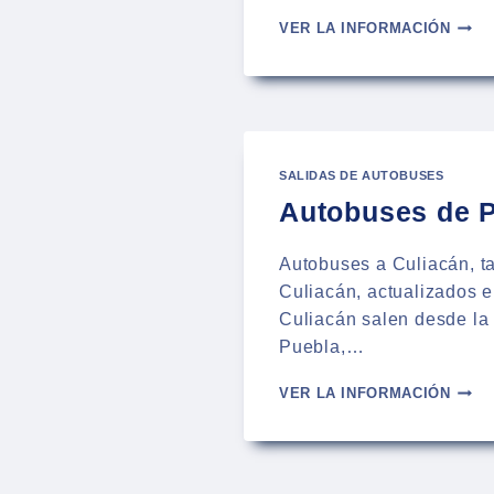
AUTO
VER LA INFORMACIÓN
DE
PUEB
A
NUEV
VALL
–
SALIDAS DE AUTOBUSES
HORA
2025
Autobuses de Pu
Autobuses a Culiacán, ta
Culiacán, actualizados e
Culiacán salen desde la
Puebla,…
AUTO
VER LA INFORMACIÓN
DE
PUEB
A
CULI