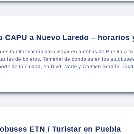
BUSES
LA
a CAPU a Nuevo Laredo – horarios 
SÍ
 es la información para viajar en autobús de Puebla a N
 tarifas de boletos. Terminal de donde salen los autobuse
norte de la ciudad, en Blvd. Norte y Carmen Serdán, Ci
BUSES
O
DO
RIOS
tobuses ETN / Turistar en Puebla