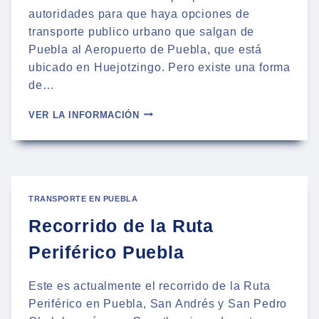
autoridades para que haya opciones de
transporte publico urbano que salgan de
Puebla al Aeropuerto de Puebla, que está
ubicado en Huejotzingo. Pero existe una forma
de…
COMO
VER LA INFORMACIÓN
LLEGAR
AL
AEROPUERTO
DE
PUEBLA
EN
TRANSPORTE EN PUEBLA
TRANSPORTE
Recorrido de la Ruta
PUBLICO
Periférico Puebla
Este es actualmente el recorrido de la Ruta
Periférico en Puebla, San Andrés y San Pedro