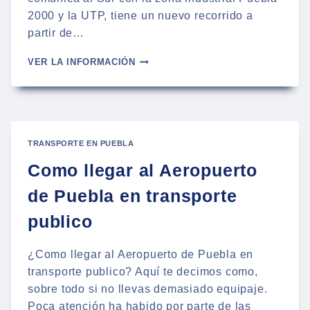
2000 y la UTP, tiene un nuevo recorrido a
partir de…
NUEVO
VER LA INFORMACIÓN
RECORRIDO
DE
LA
RUTA
LOMA
BELLA
TRANSPORTE EN PUEBLA
EN
Como llegar al Aeropuerto
PUEBLA
de Puebla en transporte
publico
¿Como llegar al Aeropuerto de Puebla en
transporte publico? Aquí te decimos como,
sobre todo si no llevas demasiado equipaje.
Poca atención ha habido por parte de las