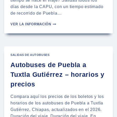
tiempo se hace el viaje? Salidas todos los
días desde la CAPU, con un tiempo estimado
de recorrido de Puebla…
AUTOBUSES
VER LA INFORMACIÓN
DE
PUEBLA
A
SAN
CRISTÓBAL
DE
SALIDAS DE AUTOBUSES
LAS
Autobuses de Puebla a
CASAS
CHIAPAS
Tuxtla Gutiérrez – horarios y
precios
Compara aquí los precios de los boletos y los
horarios de los autobuses de Puebla a Tuxtla
Gutiérrez, Chiapas, actualizados en el 2026.
Duración del viaje. Duración del viaje. En