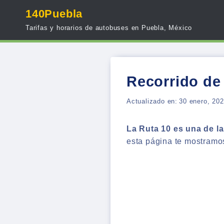
Skip
140Puebla
to
Tarifas y horarios de autobuses en Puebla, México
content
Recorrido de
Actualizado en:
30 enero, 20
La Ruta 10 es una de l
esta página te mostramos