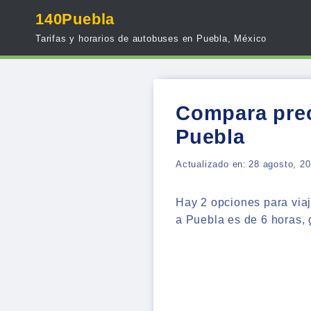
Skip
140Puebla
to
Tarifas y horarios de autobuses en Puebla, México
content
Compara prec
Puebla
Actualizado en:
28 agosto, 2
Hay 2 opciones para via
a Puebla es de 6 horas, g