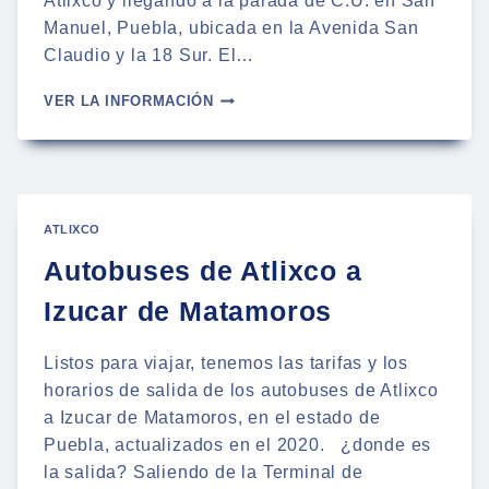
Atlixco y llegando a la parada de C.U. en San
Manuel, Puebla, ubicada en la Avenida San
Claudio y la 18 Sur. El…
AUTOBUSES
VER LA INFORMACIÓN
DE
ATLIXCO
A
BUAP
CIUDAD
UNIVERSITARIA
ATLIXCO
EN
Autobuses de Atlixco a
PUEBLA
Izucar de Matamoros
Listos para viajar, tenemos las tarifas y los
horarios de salida de los autobuses de Atlixco
a Izucar de Matamoros, en el estado de
Puebla, actualizados en el 2020. ¿donde es
la salida? Saliendo de la Terminal de