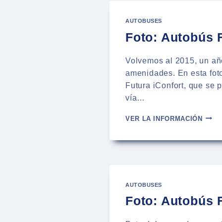
PUEB
AUTOBUSES
Foto: Autobús 
Volvemos al 2015, un año
amenidades. En esta foto
Futura iConfort, que se 
vía…
FOTO
VER LA INFORMACIÓN
AUTO
FUTU
ICON
A
ACAP
DESD
AUTOBUSES
PUEB
Foto: Autobús 