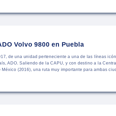
:
BÚS
CAR
TA
LA
ADO Volvo 9800 en Puebla
2017, de una unidad perteneciente a una de las líneas icón
aís, ADO. Saliendo de la CAPU, y con destino a la Central
 México (2016), una ruta muy importante para ambas ci
:
BÚS
O
LA