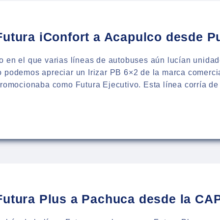
LA
Futura iConfort a Acapulco desde P
 en el que varias líneas de autobuses aún lucían unidade
 podemos apreciar un Irizar PB 6×2 de la marca comercia
promocionaba como Futura Ejecutivo. Esta línea corría de
:
BÚS
RA
FORT
ULCO
E
LA
Futura Plus a Pachuca desde la CA