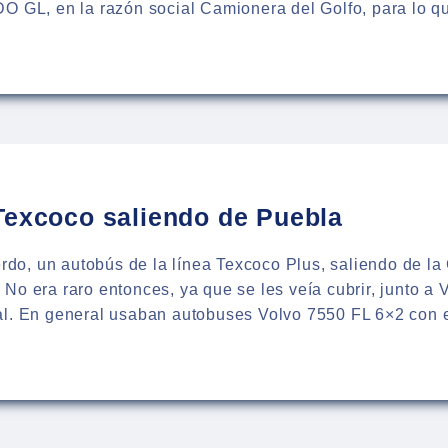
DO GL, en la razón social Camionera del Golfo, para lo
:
BÚS
ENDO
Texcoco saliendo de Puebla
erdo, un autobús de la línea Texcoco Plus, saliendo de la
No era raro entonces, ya que se les veía cubrir, junto a 
al. En general usaban autobuses Volvo 7550 FL 6×2 con
:
BÚS
OCO
ENDO