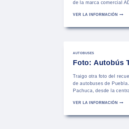
de la marca comercial A
FOTO
VER LA INFORMACIÓN
AUTO
ADO
GL
SALI
DE
LA
AUTOBUSES
CAPU
Foto: Autobús 
Traigo otra foto del recu
de autobuses de Puebla. 
Pachuca, desde la centr
FOTO
VER LA INFORMACIÓN
AUTO
TEXC
SALI
DE