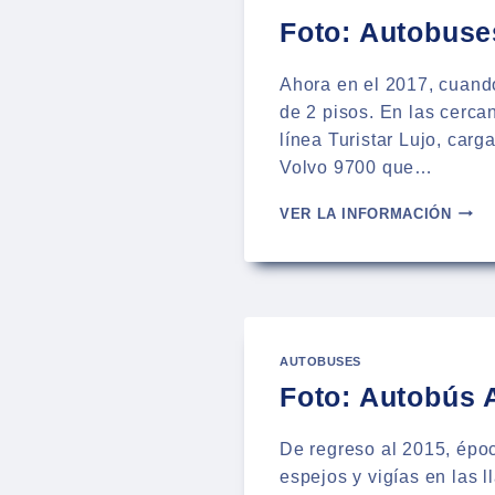
Foto: Autobuse
Ahora en el 2017, cuand
de 2 pisos. En las cerc
línea Turistar Lujo, car
Volvo 9700 que…
FOTO
VER LA INFORMACIÓN
AUTO
AYAT
DE
TURI
LUJO
EN
AUTOBUSES
PUEB
Foto: Autobús 
De regreso al 2015, épo
espejos y vigías en las 