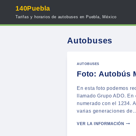
Skip
140Puebla
to
Tarifas y horarios de autobuses en Puebla, México
content
Autobuses
AUTOBUSES
Foto: Autobús 
En esta foto podemos re
llamado Grupo ADO. En e
numerado con el 1234. A
varias generaciones de
FOTO
VER LA INFORMACIÓN
AUTO
MULT