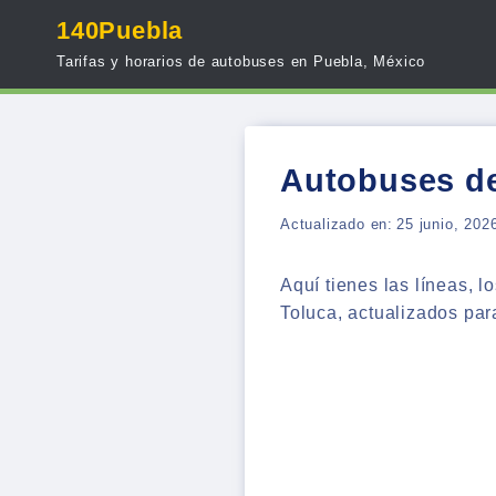
Skip
140Puebla
to
Tarifas y horarios de autobuses en Puebla, México
content
Autobuses de
Actualizado en:
25 junio, 202
Aquí tienes las líneas, l
Toluca, actualizados para